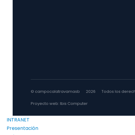
© campocalatravamasb
2026
Todos los derec
Proyecto web: Ibis Computer
INTRANET
Presentación