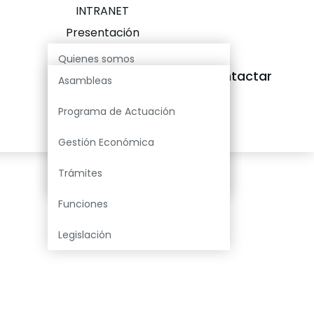
INTRANET
Presentación
Información
Quienes somos
Contactar
Recursos Hídricos
Asambleas
Ámbito territorial
Info Masa
Programa de Actuación
Contadores
Estatutos
Juntas Explotación
Gestión Económica
Resolución
Trámites
Estructura Organizativa
Funciones
Legislación