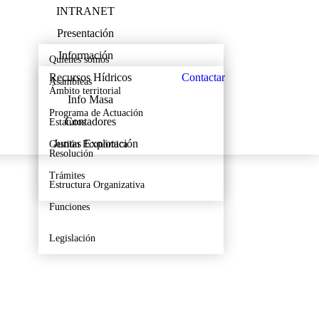
INTRANET
Presentación
Información
Quienes somos
Contactar
Recursos Hídricos
Asambleas
Ámbito territorial
Info Masa
Programa de Actuación
Contadores
Estatutos
Juntas Explotación
Gestión Económica
Resolución
Trámites
Estructura Organizativa
Funciones
Legislación