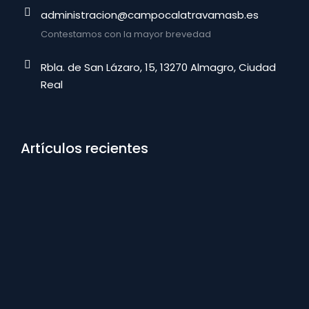
administracion@campocalatravamasb.es
Contestamos con la mayor brevedad
Rbla. de San Lázaro, 15, 13270 Almagro, Ciudad
Real
Artículos recientes
La CUAS Campo Calatrava, presenta Alegaciones a
los EpTI del 4º Ciclo en Planificación Hidrológica de
la Demarcación del Guadiana
mayo 25, 2026
CARTA ABIERTA A LOS USUARIOS
febrero 12, 2026