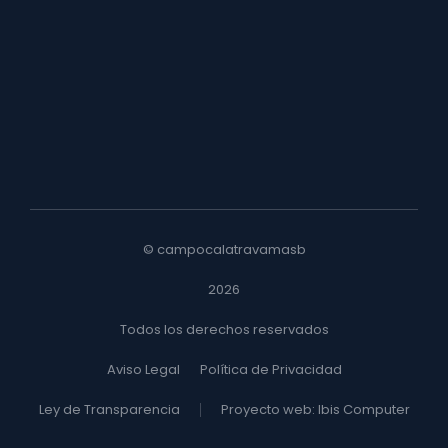
Programas de Actuación en zonas vulnerables a la
contaminación de aguas por nitratos
diciembre 2, 2025
© campocalatravamasb
2026
Todos los derechos reservados
Aviso Legal
Política de Privacidad
Ley de Transparencia
Proyecto web: Ibis Computer